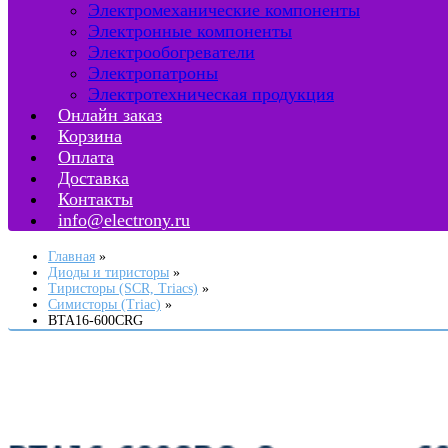
Электромеханические компоненты
Электронные компоненты
Электрообогреватели
Электропатроны
Электротехническая продукция
Онлайн заказ
Корзина
Оплата
Доставка
Контакты
info@electrony.ru
Главная
Диоды и тиристоры
Тиристоры (SCR, Triacs)
Симисторы (Triac)
BTA16-600CRG