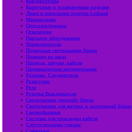
Конденсаторы
Корпусные и установочные изделия
Люки и напольные розетки Ledrand
Микросхемы
Оптоэлектроника
Освещение
Паяльное оборудование
Переключатели
Подвесные светильники Simon
Позиции на заказ
Провода, шнуры, кабели
Промышленная автоматизация
Разъемы, Соединители
Резисторы
Реле
Розетки Выключатели
Светильники даунлайт Simon
Светильники для витрин и экспозиций Simon
Свечеобразные
Системы для прокладки кабеля
Сопутствующие товары
Софитные