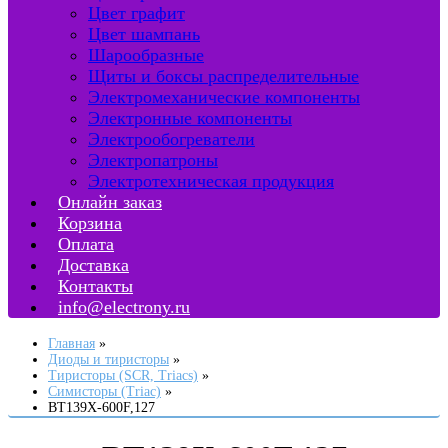
Цвет графит
Цвет шампань
Шарообразные
Щиты и боксы распределительные
Электромеханические компоненты
Электронные компоненты
Электрообогреватели
Электропатроны
Электротехническая продукция
Онлайн заказ
Корзина
Оплата
Доставка
Контакты
info@electrony.ru
Главная
Диоды и тиристоры
Тиристоры (SCR, Triacs)
Симисторы (Triac)
BT139X-600F,127