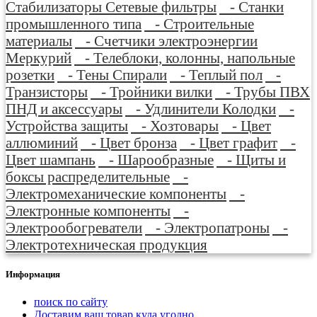
Стабилизаторы Сетевые фильтры
- Станки
промышленного типа
- Строительные
материалы
- Счетчики электроэнергии
Меркурий
- Телеблоки, колонны, напольные
розетки
- Тены Спирали
- Теплый пол
-
Транзисторы
- Тройники вилки
- Трубы ПВХ
ПНД и аксессуары
- Удлинители Колодки
-
Устройства защиты
- Хозтовары
- Цвет
аллюминий
- Цвет бронза
- Цвет графит
-
Цвет шампань
- Шарообразные
- Щиты и
боксы распределительные
-
Электромеханические компоненты
-
Электронные компоненты
-
Электрообогреватели
- Электропатроны
-
Электротехническая продукция
Информация
поиск по сайту
Доставим ваш товар куда угодно