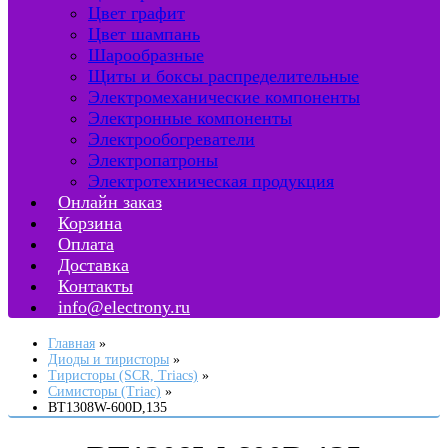
Цвет графит
Цвет шампань
Шарообразные
Щиты и боксы распределительные
Электромеханические компоненты
Электронные компоненты
Электрообогреватели
Электропатроны
Электротехническая продукция
Онлайн заказ
Корзина
Оплата
Доставка
Контакты
info@electrony.ru
Главная
Диоды и тиристоры
Тиристоры (SCR, Triacs)
Симисторы (Triac)
BT1308W-600D,135