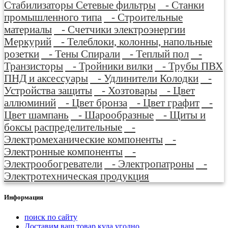
Стабилизаторы Сетевые фильтры
- Станки
промышленного типа
- Строительные
материалы
- Счетчики электроэнергии
Меркурий
- Телеблоки, колонны, напольные
розетки
- Тены Спирали
- Теплый пол
-
Транзисторы
- Тройники вилки
- Трубы ПВХ
ПНД и аксессуары
- Удлинители Колодки
-
Устройства защиты
- Хозтовары
- Цвет
аллюминий
- Цвет бронза
- Цвет графит
-
Цвет шампань
- Шарообразные
- Щиты и
боксы распределительные
-
Электромеханические компоненты
-
Электронные компоненты
-
Электрообогреватели
- Электропатроны
-
Электротехническая продукция
Информация
поиск по сайту
Доставим ваш товар куда угодно