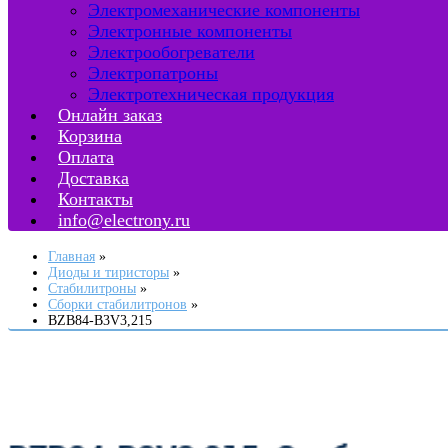
Электромеханические компоненты
Электронные компоненты
Электрообогреватели
Электропатроны
Электротехническая продукция
Онлайн заказ
Корзина
Оплата
Доставка
Контакты
info@electrony.ru
Главная
Диоды и тиристоры
Стабилитроны
Сборки стабилитронов
BZB84-B3V3,215