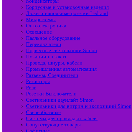
Конденсаторы
Корпусные и установочные изделия
Люки и напольные розетки Ledrand
Микросхемы
Оптоэлектроника
Освещение
Паяльное оборудование
Переключатели
Подвесные светильники Simon
Позиции на заказ
Провода, шнуры, кабели
Промышленная автоматизация
Разъемы, Соединители
Резисторы
Реле
Розетки Выключатели
Светильники даунлайт Simon
Светильники для витрин и экспозиций Simon
Свечеобразные
Системы для прокладки кабеля
Сопутствующие товары
Софитные