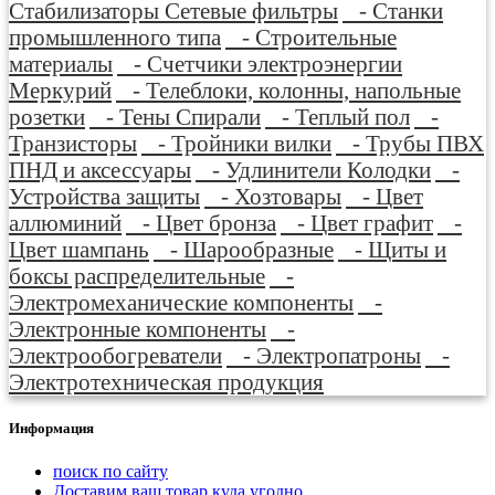
Стабилизаторы Сетевые фильтры
- Станки
промышленного типа
- Строительные
материалы
- Счетчики электроэнергии
Меркурий
- Телеблоки, колонны, напольные
розетки
- Тены Спирали
- Теплый пол
-
Транзисторы
- Тройники вилки
- Трубы ПВХ
ПНД и аксессуары
- Удлинители Колодки
-
Устройства защиты
- Хозтовары
- Цвет
аллюминий
- Цвет бронза
- Цвет графит
-
Цвет шампань
- Шарообразные
- Щиты и
боксы распределительные
-
Электромеханические компоненты
-
Электронные компоненты
-
Электрообогреватели
- Электропатроны
-
Электротехническая продукция
Информация
поиск по сайту
Доставим ваш товар куда угодно