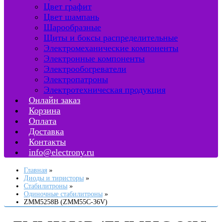
Цвет графит
Цвет шампань
Шарообразные
Щиты и боксы распределительные
Электромеханические компоненты
Электронные компоненты
Электрообогреватели
Электропатроны
Электротехническая продукция
Онлайн заказ
Корзина
Оплата
Доставка
Контакты
info@electrony.ru
Главная
Диоды и тиристоры
Стабилитроны
Одиночные стабилитроны
ZMM5258B (ZMM55C-36V)