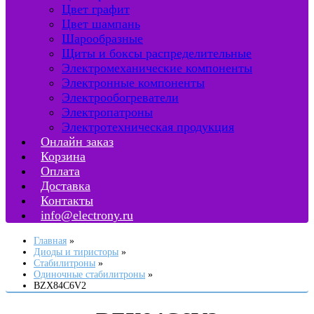
Цвет графит
Цвет шампань
Шарообразные
Щиты и боксы распределительные
Электромеханические компоненты
Электронные компоненты
Электрообогреватели
Электропатроны
Электротехническая продукция
Онлайн заказ
Корзина
Оплата
Доставка
Контакты
info@electrony.ru
Главная
Диоды и тиристоры
Стабилитроны
Одиночные стабилитроны
BZX84C6V2