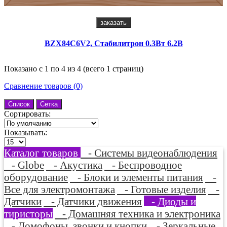
заказать
BZX84C6V2, Стабилитрон 0.3Вт 6.2В
Показано с 1 по 4 из 4 (всего 1 страниц)
Сравнение товаров (0)
Список
Сетка
Сортировать:
Показывать:
Каталог товаров
- Системы видеонаблюдения
- Globe
- Акустика
- Беспроводное
оборудование
- Блоки и элементы питания
-
Все для электромонтажа
- Готовые изделия
-
Датчики
- Датчики движения
- Диоды и
тиристоры
- Домашняя техника и электроника
- Домофоны, звонки и кнопки
- Зеркальные