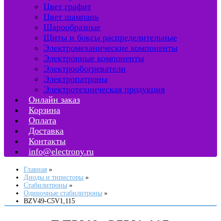
Цвет графит
Цвет шампань
Шарообразные
Щиты и боксы распределительные
Электромеханические компоненты
Электронные компоненты
Электрообогреватели
Электропатроны
Электротехническая продукция
Онлайн заказ
Корзина
Оплата
Доставка
Контакты
info@electrony.ru
Главная
Диоды и тиристоры
Стабилитроны
Одиночные стабилитроны
BZV49-C5V1,115