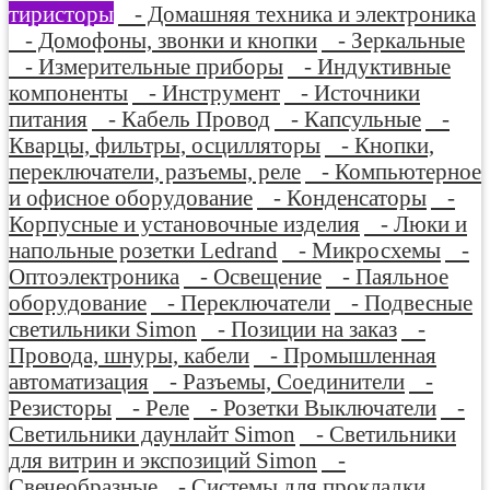
тиристоры
- Домашняя техника и электроника
- Домофоны, звонки и кнопки
- Зеркальные
- Измерительные приборы
- Индуктивные
компоненты
- Инструмент
- Источники
питания
- Кабель Провод
- Капсульные
-
Кварцы, фильтры, осцилляторы
- Кнопки,
переключатели, разъемы, реле
- Компьютерное
и офисное оборудование
- Конденсаторы
-
Корпусные и установочные изделия
- Люки и
напольные розетки Ledrand
- Микросхемы
-
Оптоэлектроника
- Освещение
- Паяльное
оборудование
- Переключатели
- Подвесные
светильники Simon
- Позиции на заказ
-
Провода, шнуры, кабели
- Промышленная
автоматизация
- Разъемы, Соединители
-
Резисторы
- Реле
- Розетки Выключатели
-
Светильники даунлайт Simon
- Светильники
для витрин и экспозиций Simon
-
Свечеобразные
- Системы для прокладки