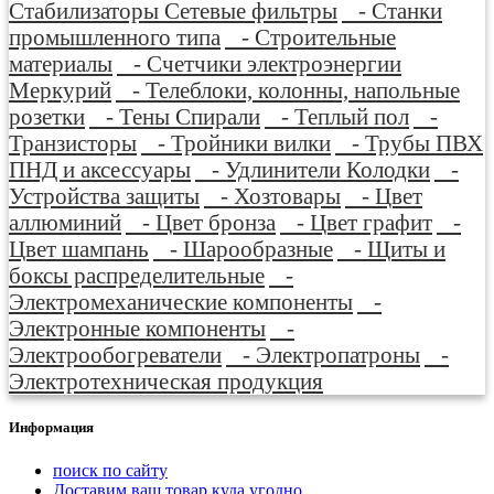
Стабилизаторы Сетевые фильтры
- Станки
промышленного типа
- Строительные
материалы
- Счетчики электроэнергии
Меркурий
- Телеблоки, колонны, напольные
розетки
- Тены Спирали
- Теплый пол
-
Транзисторы
- Тройники вилки
- Трубы ПВХ
ПНД и аксессуары
- Удлинители Колодки
-
Устройства защиты
- Хозтовары
- Цвет
аллюминий
- Цвет бронза
- Цвет графит
-
Цвет шампань
- Шарообразные
- Щиты и
боксы распределительные
-
Электромеханические компоненты
-
Электронные компоненты
-
Электрообогреватели
- Электропатроны
-
Электротехническая продукция
Информация
поиск по сайту
Доставим ваш товар куда угодно