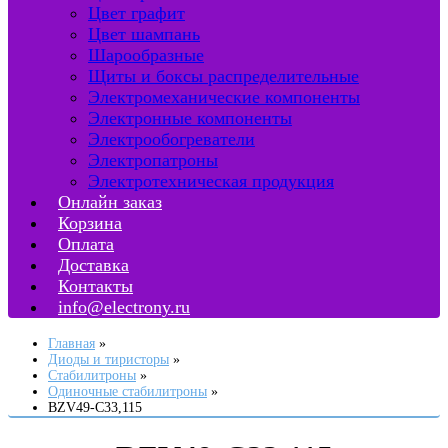
Цвет графит
Цвет шампань
Шарообразные
Щиты и боксы распределительные
Электромеханические компоненты
Электронные компоненты
Электрообогреватели
Электропатроны
Электротехническая продукция
Онлайн заказ
Корзина
Оплата
Доставка
Контакты
info@electrony.ru
Главная
Диоды и тиристоры
Стабилитроны
Одиночные стабилитроны
BZV49-C33,115