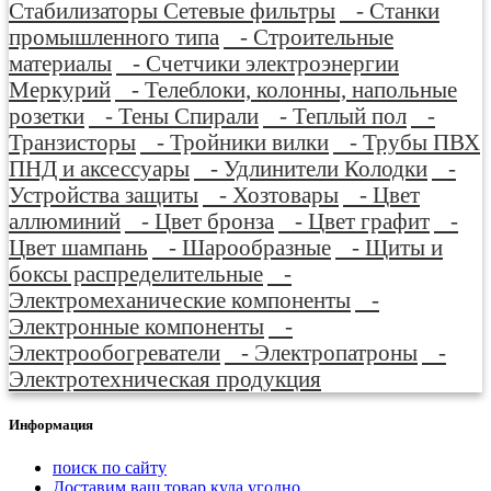
Стабилизаторы Сетевые фильтры
- Станки
промышленного типа
- Строительные
материалы
- Счетчики электроэнергии
Меркурий
- Телеблоки, колонны, напольные
розетки
- Тены Спирали
- Теплый пол
-
Транзисторы
- Тройники вилки
- Трубы ПВХ
ПНД и аксессуары
- Удлинители Колодки
-
Устройства защиты
- Хозтовары
- Цвет
аллюминий
- Цвет бронза
- Цвет графит
-
Цвет шампань
- Шарообразные
- Щиты и
боксы распределительные
-
Электромеханические компоненты
-
Электронные компоненты
-
Электрообогреватели
- Электропатроны
-
Электротехническая продукция
Информация
поиск по сайту
Доставим ваш товар куда угодно