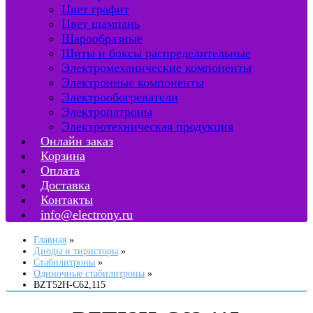
Цвет графит
Цвет шампань
Шарообразные
Щиты и боксы распределительные
Электромеханические компоненты
Электронные компоненты
Электрообогреватели
Электропатроны
Электротехническая продукция
Онлайн заказ
Корзина
Оплата
Доставка
Контакты
info@electrony.ru
Главная
Диоды и тиристоры
Стабилитроны
Одиночные стабилитроны
BZT52H-C62,115