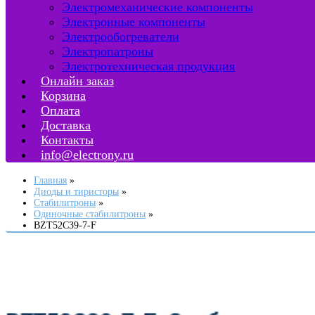
Электромеханические компоненты
Электронные компоненты
Электрообогреватели
Электропатроны
Электротехническая продукция
Онлайн заказ
Корзина
Оплата
Доставка
Контакты
info@electrony.ru
Главная
Диоды и тиристоры
Стабилитроны
Одиночные стабилитроны
BZT52C39-7-F