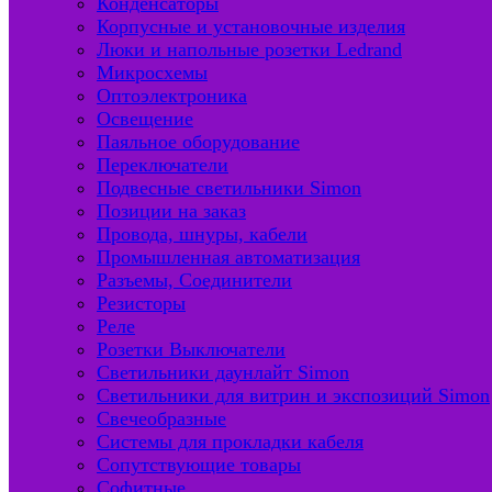
Конденсаторы
Корпусные и установочные изделия
Люки и напольные розетки Ledrand
Микросхемы
Оптоэлектроника
Освещение
Паяльное оборудование
Переключатели
Подвесные светильники Simon
Позиции на заказ
Провода, шнуры, кабели
Промышленная автоматизация
Разъемы, Соединители
Резисторы
Реле
Розетки Выключатели
Светильники даунлайт Simon
Светильники для витрин и экспозиций Simon
Свечеобразные
Системы для прокладки кабеля
Сопутствующие товары
Софитные