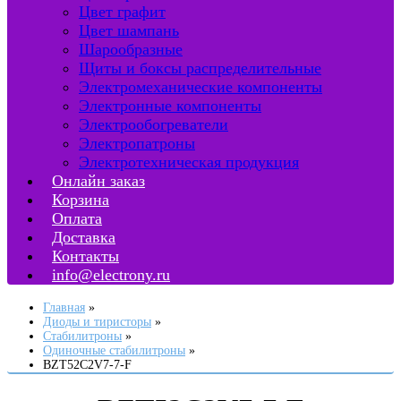
Цвет графит
Цвет шампань
Шарообразные
Щиты и боксы распределительные
Электромеханические компоненты
Электронные компоненты
Электрообогреватели
Электропатроны
Электротехническая продукция
Онлайн заказ
Корзина
Оплата
Доставка
Контакты
info@electrony.ru
Главная
Диоды и тиристоры
Стабилитроны
Одиночные стабилитроны
BZT52C2V7-7-F