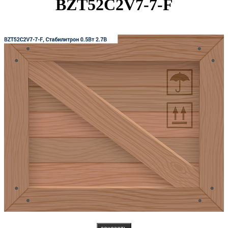
BZT52C2V7-7-F