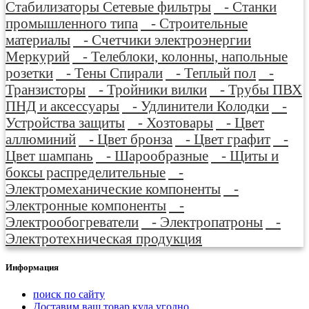
Стабилизаторы Сетевые фильтры
- Станки
промышленного типа
- Строительные
материалы
- Счетчики электроэнергии
Меркурий
- Телеблоки, колонны, напольные
розетки
- Тены Спирали
- Теплый пол
-
Транзисторы
- Тройники вилки
- Трубы ПВХ
ПНД и аксессуары
- Удлинители Колодки
-
Устройства защиты
- Хозтовары
- Цвет
аллюминий
- Цвет бронза
- Цвет графит
-
Цвет шампань
- Шарообразные
- Щиты и
боксы распределительные
-
Электромеханические компоненты
-
Электронные компоненты
-
Электрообогреватели
- Электропатроны
-
Электротехническая продукция
Информация
поиск по сайту
Доставим ваш товар куда угодно