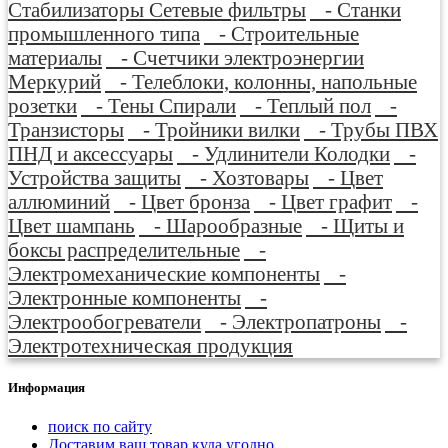
Стабилизаторы Сетевые фильтры
- Станки
промышленного типа
- Строительные
материалы
- Счетчики электроэнергии
Меркурий
- Телеблоки, колонны, напольные
розетки
- Тены Спирали
- Теплый пол
-
Транзисторы
- Тройники вилки
- Трубы ПВХ
ПНД и аксессуары
- Удлинители Колодки
-
Устройства защиты
- Хозтовары
- Цвет
аллюминий
- Цвет бронза
- Цвет графит
-
Цвет шампань
- Шарообразные
- Щиты и
боксы распределительные
-
Электромеханические компоненты
-
Электронные компоненты
-
Электрообогреватели
- Электропатроны
-
Электротехническая продукция
Информация
поиск по сайту
Доставим ваш товар куда угодно