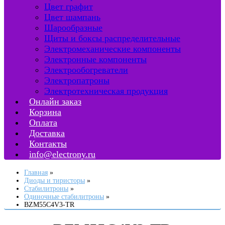
Цвет графит
Цвет шампань
Шарообразные
Щиты и боксы распределительные
Электромеханические компоненты
Электронные компоненты
Электрообогреватели
Электропатроны
Электротехническая продукция
Онлайн заказ
Корзина
Оплата
Доставка
Контакты
info@electrony.ru
Главная
Диоды и тиристоры
Стабилитроны
Одиночные стабилитроны
BZM55C4V3-TR