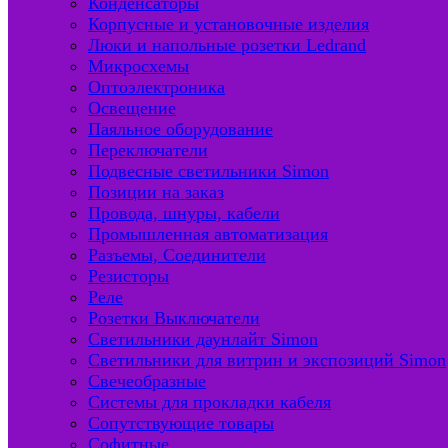
Конденсаторы
Корпусные и установочные изделия
Люки и напольные розетки Ledrand
Микросхемы
Оптоэлектроника
Освещение
Паяльное оборудование
Переключатели
Подвесные светильники Simon
Позиции на заказ
Провода, шнуры, кабели
Промышленная автоматизация
Разъемы, Соединители
Резисторы
Реле
Розетки Выключатели
Светильники даунлайт Simon
Светильники для витрин и экспозиций Simon
Свечеобразные
Системы для прокладки кабеля
Сопутствующие товары
Софитные