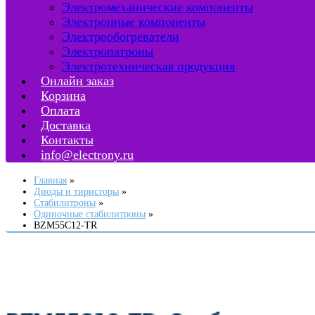
Электромеханические компоненты
Электронные компоненты
Электрообогреватели
Электропатроны
Электротехническая продукция
Онлайн заказ
Корзина
Оплата
Доставка
Контакты
info@electrony.ru
Главная
Диоды и тиристоры
Стабилитроны
Одиночные стабилитроны
BZM55C12-TR