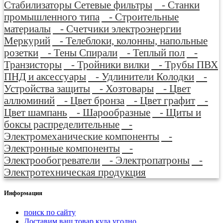
Стабилизаторы Сетевые фильтры
- Станки
промышленного типа
- Строительные
материалы
- Счетчики электроэнергии
Меркурий
- Телеблоки, колонны, напольные
розетки
- Тены Спирали
- Теплый пол
-
Транзисторы
- Тройники вилки
- Трубы ПВХ
ПНД и аксессуары
- Удлинители Колодки
-
Устройства защиты
- Хозтовары
- Цвет
аллюминий
- Цвет бронза
- Цвет графит
-
Цвет шампань
- Шарообразные
- Щиты и
боксы распределительные
-
Электромеханические компоненты
-
Электронные компоненты
-
Электрообогреватели
- Электропатроны
-
Электротехническая продукция
Информация
поиск по сайту
Доставим ваш товар куда угодно