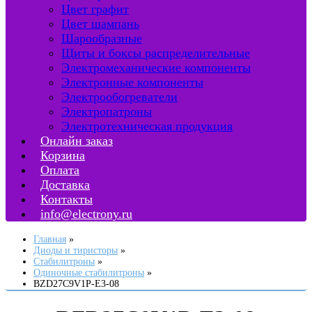
Цвет графит
Цвет шампань
Шарообразные
Щиты и боксы распределительные
Электромеханические компоненты
Электронные компоненты
Электрообогреватели
Электропатроны
Электротехническая продукция
Онлайн заказ
Корзина
Оплата
Доставка
Контакты
info@electrony.ru
Главная
Диоды и тиристоры
Стабилитроны
Одиночные стабилитроны
BZD27C9V1P-E3-08