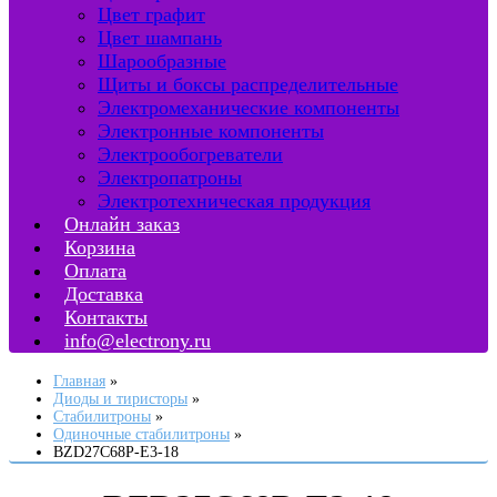
Цвет графит
Цвет шампань
Шарообразные
Щиты и боксы распределительные
Электромеханические компоненты
Электронные компоненты
Электрообогреватели
Электропатроны
Электротехническая продукция
Онлайн заказ
Корзина
Оплата
Доставка
Контакты
info@electrony.ru
Главная
Диоды и тиристоры
Стабилитроны
Одиночные стабилитроны
BZD27C68P-E3-18