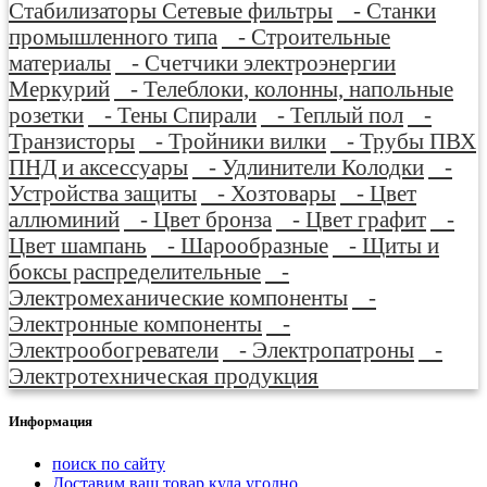
Стабилизаторы Сетевые фильтры
- Станки
промышленного типа
- Строительные
материалы
- Счетчики электроэнергии
Меркурий
- Телеблоки, колонны, напольные
розетки
- Тены Спирали
- Теплый пол
-
Транзисторы
- Тройники вилки
- Трубы ПВХ
ПНД и аксессуары
- Удлинители Колодки
-
Устройства защиты
- Хозтовары
- Цвет
аллюминий
- Цвет бронза
- Цвет графит
-
Цвет шампань
- Шарообразные
- Щиты и
боксы распределительные
-
Электромеханические компоненты
-
Электронные компоненты
-
Электрообогреватели
- Электропатроны
-
Электротехническая продукция
Информация
поиск по сайту
Доставим ваш товар куда угодно