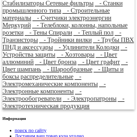
Стабилизаторы Сетевые фильтры
- Станки
промышленного типа
- Строительные
материалы
- Счетчики электроэнергии
Меркурий
- Телеблоки, колонны, напольные
розетки
- Тены Спирали
- Теплый пол
-
Транзисторы
- Тройники вилки
- Трубы ПВХ
ПНД и аксессуары
- Удлинители Колодки
-
Устройства защиты
- Хозтовары
- Цвет
аллюминий
- Цвет бронза
- Цвет графит
-
Цвет шампань
- Шарообразные
- Щиты и
боксы распределительные
-
Электромеханические компоненты
-
Электронные компоненты
-
Электрообогреватели
- Электропатроны
-
Электротехническая продукция
Информация
поиск по сайту
Доставим ваш товар куда угодно