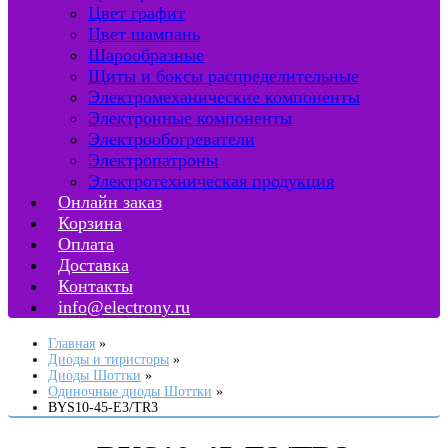
Цвет графит
Цвет шампань
Шарообразные
Щиты и боксы распределительные
Электромеханические компоненты
Электронные компоненты
Электрообогреватели
Электропатроны
Электротехническая продукция
Онлайн заказ
Корзина
Оплата
Доставка
Контакты
info@electrony.ru
Главная
Диоды и тиристоры
Диоды Шоттки
Одиночные диоды Шоттки
BYS10-45-E3/TR3