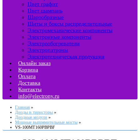
Цвет графит
Цвет шампань
Шарообразные
Щиты и боксы распределительные
Электромеханические компоненты
Электронные компоненты
Электрообогреватели
Электропатроны
Электротехническая продукция
Онлайн заказ
Корзина
Оплата
Доставка
Контакты
info@electrony.ru
Главная
Диоды и тиристоры
Диодные модули
Мощные выпрямительные мосты
VS-100MT160PBPBF