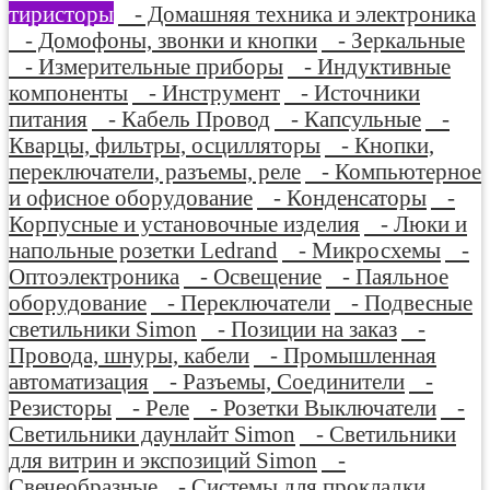
тиристоры
- Домашняя техника и электроника
- Домофоны, звонки и кнопки
- Зеркальные
- Измерительные приборы
- Индуктивные
компоненты
- Инструмент
- Источники
питания
- Кабель Провод
- Капсульные
-
Кварцы, фильтры, осцилляторы
- Кнопки,
переключатели, разъемы, реле
- Компьютерное
и офисное оборудование
- Конденсаторы
-
Корпусные и установочные изделия
- Люки и
напольные розетки Ledrand
- Микросхемы
-
Оптоэлектроника
- Освещение
- Паяльное
оборудование
- Переключатели
- Подвесные
светильники Simon
- Позиции на заказ
-
Провода, шнуры, кабели
- Промышленная
автоматизация
- Разъемы, Соединители
-
Резисторы
- Реле
- Розетки Выключатели
-
Светильники даунлайт Simon
- Светильники
для витрин и экспозиций Simon
-
Свечеобразные
- Системы для прокладки