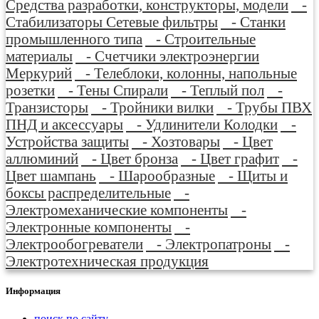
Средства разработки, конструкторы, модели
-
Стабилизаторы Сетевые фильтры
- Станки
промышленного типа
- Строительные
материалы
- Счетчики электроэнергии
Меркурий
- Телеблоки, колонны, напольные
розетки
- Тены Спирали
- Теплый пол
-
Транзисторы
- Тройники вилки
- Трубы ПВХ
ПНД и аксессуары
- Удлинители Колодки
-
Устройства защиты
- Хозтовары
- Цвет
аллюминий
- Цвет бронза
- Цвет графит
-
Цвет шампань
- Шарообразные
- Щиты и
боксы распределительные
-
Электромеханические компоненты
-
Электронные компоненты
-
Электрообогреватели
- Электропатроны
-
Электротехническая продукция
Информация
поиск по сайту