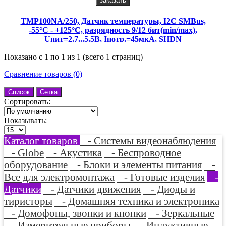
заказать
TMP100NA/250, Датчик температуры, I2C SMBus,
-55°C - +125°C, разрядность 9/12 бит(min/max),
Uпит=2.7...5.5В, Iпотр.=45мкА, SHDN
Показано с 1 по 1 из 1 (всего 1 страниц)
Сравнение товаров (0)
Список
Сетка
Сортировать:
Показывать:
Каталог товаров
- Системы видеонаблюдения
- Globe
- Акустика
- Беспроводное
оборудование
- Блоки и элементы питания
-
Все для электромонтажа
- Готовые изделия
-
Датчики
- Датчики движения
- Диоды и
тиристоры
- Домашняя техника и электроника
- Домофоны, звонки и кнопки
- Зеркальные
- Измерительные приборы
- Индуктивные