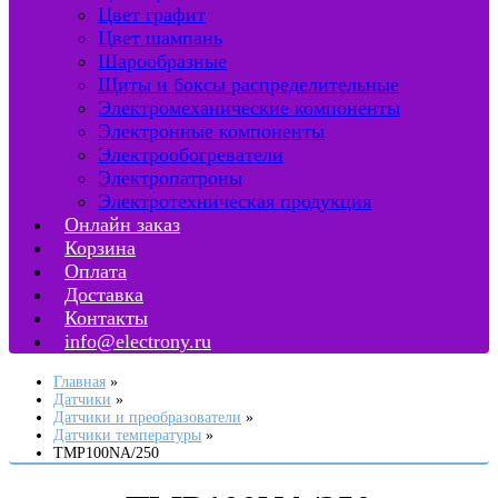
Цвет графит
Цвет шампань
Шарообразные
Щиты и боксы распределительные
Электромеханические компоненты
Электронные компоненты
Электрообогреватели
Электропатроны
Электротехническая продукция
Онлайн заказ
Корзина
Оплата
Доставка
Контакты
info@electrony.ru
Главная
Датчики
Датчики и преобразователи
Датчики температуры
TMP100NA/250