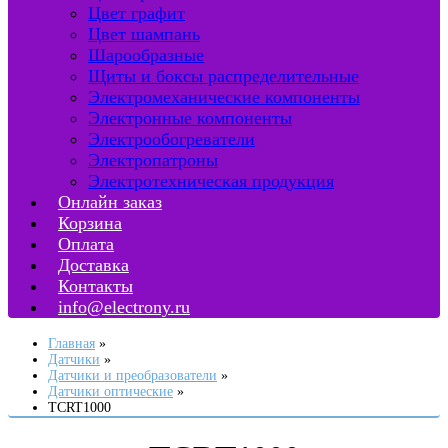
Цвет графит
Цвет шампань
Шарообразные
Щиты и боксы распределительные
Электромеханические компоненты
Электронные компоненты
Электрообогреватели
Электропатроны
Электротехническая продукция
Онлайн заказ
Корзина
Оплата
Доставка
Контакты
info@electrony.ru
Главная
Датчики
Датчики и преобразователи
Датчики оптические
TCRT1000