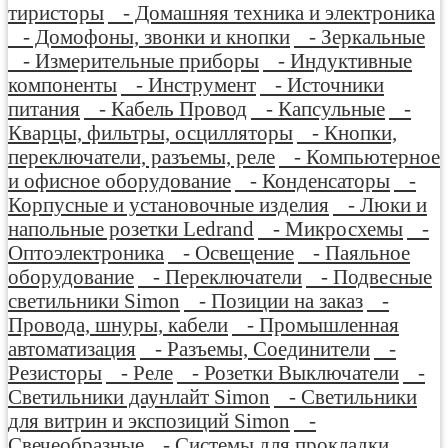
тиристоры
- Домашняя техника и электроника
- Домофоны, звонки и кнопки
- Зеркальные
- Измерительные приборы
- Индуктивные
компоненты
- Инструмент
- Источники
питания
- Кабель Провод
- Капсульные
-
Кварцы, фильтры, осцилляторы
- Кнопки,
переключатели, разъемы, реле
- Компьютерное
и офисное оборудование
- Конденсаторы
-
Корпусные и установочные изделия
- Люки и
напольные розетки Ledrand
- Микросхемы
-
Оптоэлектроника
- Освещение
- Паяльное
оборудование
- Переключатели
- Подвесные
светильники Simon
- Позиции на заказ
-
Провода, шнуры, кабели
- Промышленная
автоматизация
- Разъемы, Соединители
-
Резисторы
- Реле
- Розетки Выключатели
-
Светильники даунлайт Simon
- Светильники
для витрин и экспозиций Simon
-
Свечеобразные
- Системы для прокладки