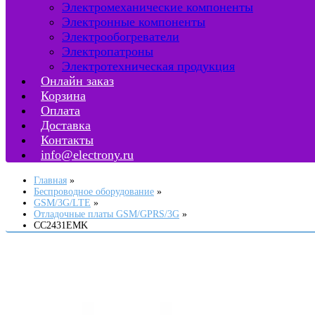
Электромеханические компоненты
Электронные компоненты
Электрообогреватели
Электропатроны
Электротехническая продукция
Онлайн заказ
Корзина
Оплата
Доставка
Контакты
info@electrony.ru
Главная
Беспроводное оборудование
GSM/3G/LTE
Отладочные платы GSM/GPRS/3G
CC2431EMK