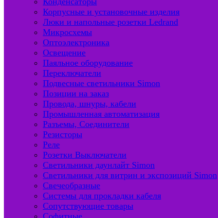
Конденсаторы
Корпусные и установочные изделия
Люки и напольные розетки Ledrand
Микросхемы
Оптоэлектроника
Освещение
Паяльное оборудование
Переключатели
Подвесные светильники Simon
Позиции на заказ
Провода, шнуры, кабели
Промышленная автоматизация
Разъемы, Соединители
Резисторы
Реле
Розетки Выключатели
Светильники даунлайт Simon
Светильники для витрин и экспозиций Simon
Свечеобразные
Системы для прокладки кабеля
Сопутствующие товары
Софитные